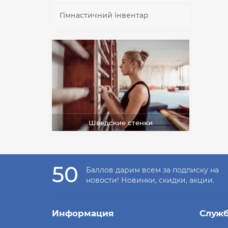
Гімнастичний інвентар
Шведские стенки
50
Баллов дарим всем за подписку на
новости! Новинки, скидки, акции.
Информация
Служ