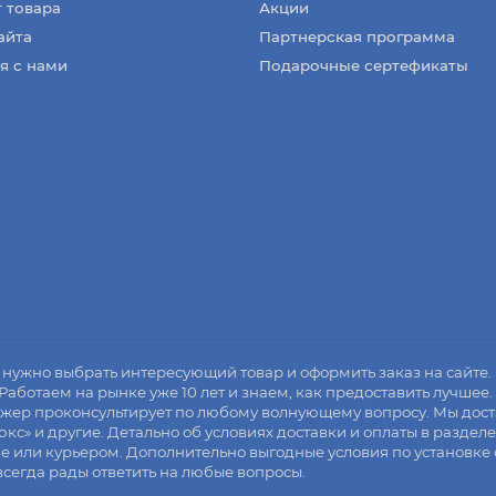
 товара
Акции
айта
Партнерская программа
я с нами
Подарочные сертефикаты
го нужно выбрать интересующий товар и оформить заказ на сайт
Работаем на рынке уже 10 лет и знаем, как предоставить лучшее
джер проконсультирует по любому волнующему вопросу. Мы доста
юкс» и другие. Детально об условиях доставки и оплаты в разделе
или курьером. Дополнительно выгодные условия по установке сте
сегда рады ответить на любые вопросы.