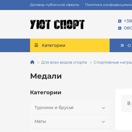
Договор публичной оферты
Политика конфиденциаль
+38
080
Категории
О
Для всех видов спорта
Спортивные нагр
Медали
Категории
В 
Турники и брусья
Маты