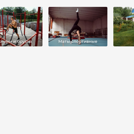
Маты спортивные
рники и брусья