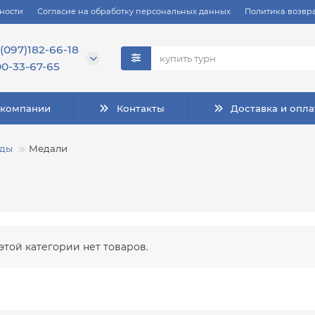
ности
Согласие на обработку персональных данных
Политика возвра
(097)182-66-18
0-33-67-65
 компании
Контакты
Доставка и опла
ады
Медали
этой категории нет товаров.