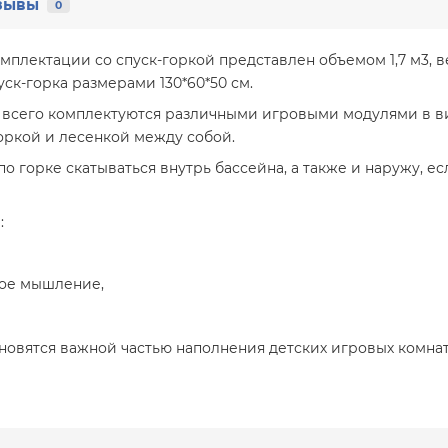
зывы
0
мплектации со спуск-горкой представлен объемом 1,7 м3, ве
уск-горка размерами 130*60*50 см.
всего комплектуются различными игровыми модулями в вид
оркой и лесенкой между собой.
по горке скатываться внутрь бассейна, а также и наружу, 
м:
ское мышление,
ановятся важной частью наполнения детских игровых комнат