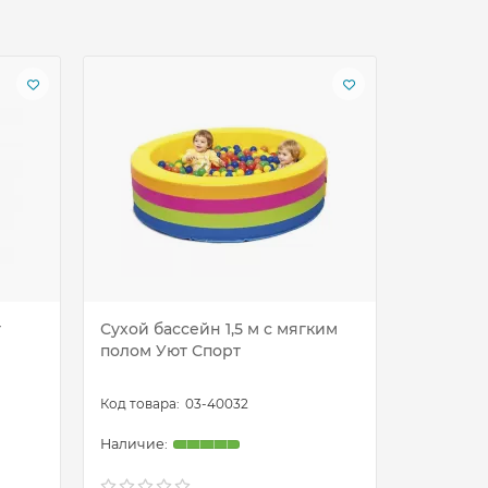
т
Сухой бассейн 1,5 м с мягким
Сухой ба
полом Уют Спорт
Уют Спо
03-40032