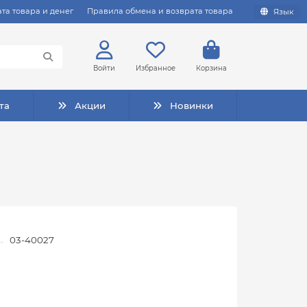
та товара и денег
Правила обмена и возврата товара
Язык
Войти
Избранное
Корзина
та
Акции
Новинки
03-40027