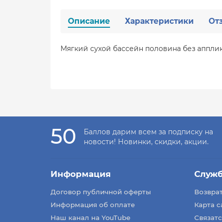
Описание
Характеристики
От
Мягкий сухой бассейн половина без апплик
50
Баллов дарим всем за подписку на
новости! Новинки, скидки, акции.
Информация
Служ
Договор публичной оферты
Возврат
Информация об оплате
Карта с
Наш канал на YouTube
Связатс