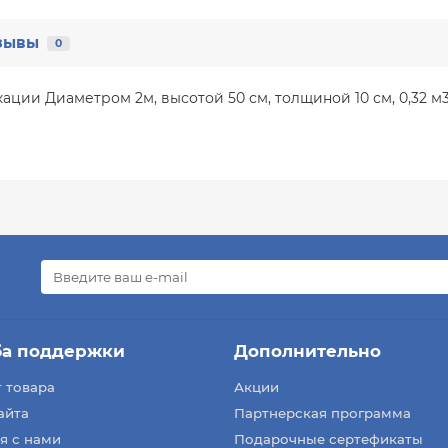
зывы
0
ации Диаметром 2м, высотой 50 см, толщиной 10 см, 0,32 м
ба поддержки
Дополнительно
 товара
Акции
айта
Партнерская программа
я с нами
Подарочные сертефикаты