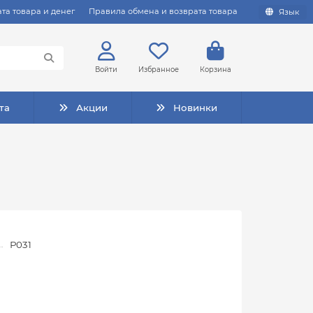
та товара и денег
Правила обмена и возврата товара
Язык
Войти
Избранное
Корзина
та
Акции
Новинки
Р031